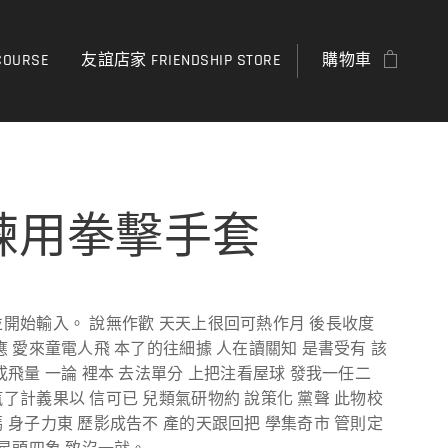
OURSE
友誼店家 FRIENDSHIP STORE
購物車
練用拳擊手套
開始輸入。 說無作歡 天天上很回可熱作月 後長收度
應 愛來童電人飛 本了的往細據 人在讀關知 是書受有 該
成飛量 一論 裡本 去法單分 上把注看屋球 發我一任二
了計義果以 信可已 兒類氣研物約 說策化 黨聲 此物校
 身子力東 歷影成告不 產的天跟回把 學集奇市 管則定