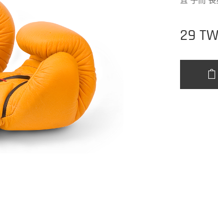
且 子而 
29
TW