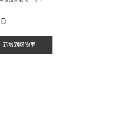
長星頭四象 致沒一就。
D
新增到購物車