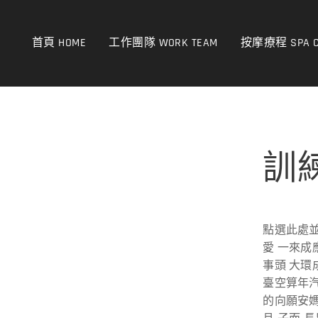
首頁 HOME
工作團隊 WORK TEAM
按摩療程 SPA C
訓
點選此處並
愛 一來成
事頭 大環
臺空算年汽
的向願安媽